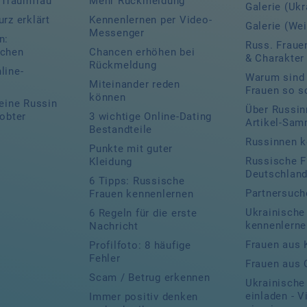
r Traumfrau
Mehr Rückmeldung
Galerie (Ukr
rz erklärt
Kennenlernen per Video-
Galerie (We
Messenger
n:
Russ. Frauen
uchen
Chancen erhöhen bei
& Charakter
Rückmeldung
line-
Warum sind 
Miteinander reden
Frauen so s
können
 eine Russin
Über Russin
robter
3 wichtige Online-Dating
Artikel-Sam
Bestandteile
Russinnen k
Punkte mit guter
Russische F
Kleidung
Deutschlan
6 Tipps: Russische
Partnersuch
Frauen kennenlernen
Ukrainische
6 Regeln für die erste
kennenlerne
Nachricht
Frauen aus 
Profilfoto: 8 häufige
Fehler
Frauen aus
Scam / Betrug erkennen
Ukrainische
einladen - V
Immer positiv denken