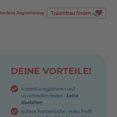
Traumfrau finden
tenlose Registrierung
Land
Alle
Alter
-
Figur
Alle
Größe (cm)
-
DEINE VORTEILE!
Gewicht (kg)
-
kostenlos registrieren und
Haarfarbe
Alle
unverbindlich testen -
keine
Abofallen
!
Sortierung
sichere Partnersuche - jedes Profil