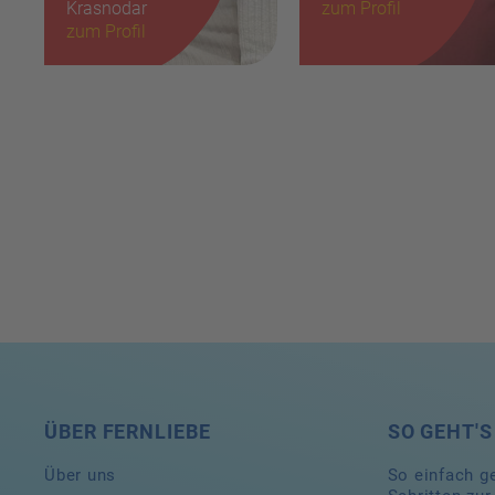
Krasnodar
Haare:
zum Profil
braun
Haare:
zum Profil
blond
Größe:
170cm
Größe:
160cm
ÜBER FERNLIEBE
SO GEHT'S
Über uns
So einfach ge