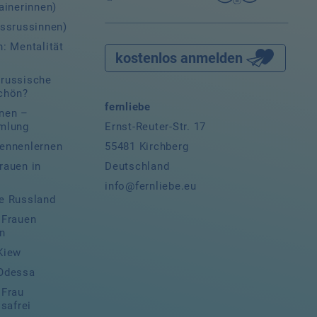
ainerinnen)
issrussinnen)
: Mentalität
kostenlos anmelden
russische
chön?
fernliebe
nen –
Ernst-Reuter-Str. 17
mlung
55481 Kirchberg
ennenlernen
Deutschland
rauen in
d
info@fernliebe.eu
e Russland
 Frauen
n
Kiew
 Odessa
 Frau
isafrei