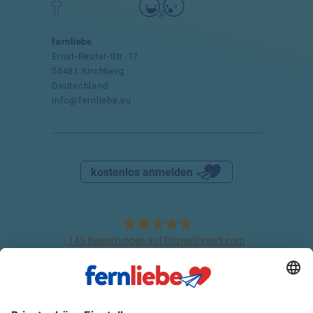
fernliebe
Ernst-Reuter-Str. 17
55481 Kirchberg
Deutschland
info@fernliebe.eu
kostenlos anmelden
143
Bewertungen auf ProvenExpert.com
fernliebe
DATENSCHUTZ