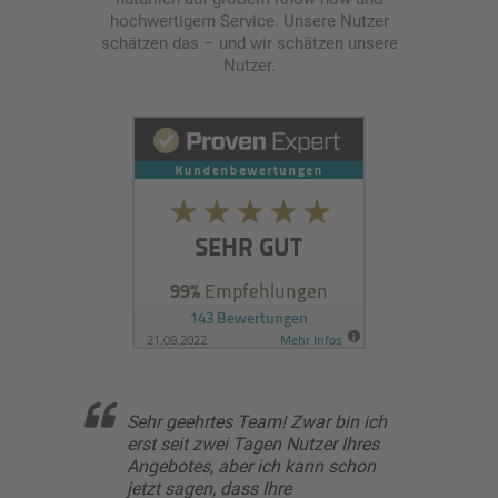
hochwertigem Service. Unsere Nutzer
schätzen das – und wir schätzen unsere
Nutzer.
bin ich
...vielen Dank und ich muß
Viele
 Ihres
wirklich sagen, dass eure Seite
Das 
 schon
sehr seriös und gut gemacht ist.
Akti
Vor allen Dingen das es keine
leich