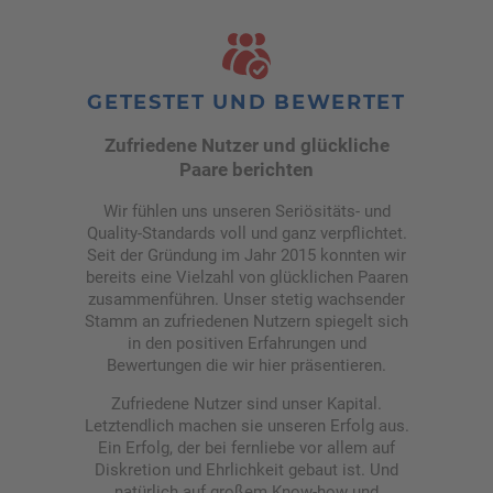
- Dich zu informieren, wenn eine
Frauen-Profile auf "Echtheit"
Frau an Dir interessiert ist,
sowie die angegebenen Daten
- Dir mitzuteilen, dass sich
zur Person auf Wahrheitsgehalt.
ungelesene Nachrichten in
Deinem Postfach befinden,
GETESTET UND BEWERTET
- Dir unseren Newsletter mit den
neuesten Damen-Inseraten
Zufriedene Nutzer und glückliche
zuzusenden.
Paare berichten
Möchtest Du die automatisierten
Wir fühlen uns unseren Seriösitäts- und
Benachrichtigungen oder den
Quality-Standards voll und ganz verpflichtet.
Newsletter von fernliebe.eu nicht
Seit der Gründung im Jahr 2015 konnten wir
erhalten, besteht die Option,
bereits eine Vielzahl von glücklichen Paaren
beides zu deaktivieren.
zusammenführen. Unser stetig wachsender
Zudem ist es möglich,
Stamm an zufriedenen Nutzern spiegelt sich
Nachrichten von Damen, die Dir
in den positiven Erfahrungen und
nicht zusagen, dauerhaft zu
Bewertungen die wir hier präsentieren.
blockieren.
Zufriedene Nutzer sind unser Kapital.
Letztendlich machen sie unseren Erfolg aus.
Ein Erfolg, der bei fernliebe vor allem auf
Diskretion und Ehrlichkeit gebaut ist. Und
natürlich auf großem Know-how und