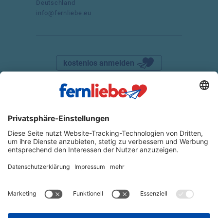
Deutschland
info@fernliebe.eu
kostenlos anmelden
DATENSCHUTZ
IMPRESSUM
AGB
WIDERRUFSRECHT
VERTRAG WIDERRUFEN
© 2025 FERNLIEBE
Partnervermittlung Ukraine
Partnervermittlung Osteuropa