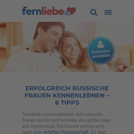
Land
Alle
Alter
-
Figur
Alle
Größe (cm)
-
Gewicht (kg)
-
ERFOLGREICH RUSSISCHE
FRAUEN KENNENLERNEN –
Haarfarbe
Alle
6 TIPPS
Sortierung
Tausende osteuropäische und russische
Frauen suchen auf fernliebe ihre große Liebe
aus Westeuropa. Die Damen sehnen sich
Traumfrau finden
nach einer
erfüllten Partnerschaft
. Es liegt