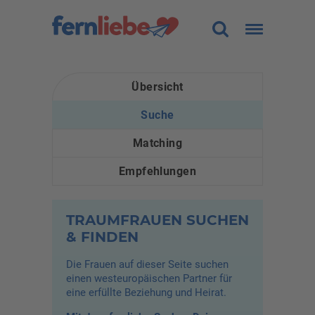
Land
Alle
Übersicht
Alter
-
Suche
(aktiver Reiter)
Figur
Alle
Matching
Größe (cm)
-
Empfehlungen
Gewicht (kg)
-
TRAUMFRAUEN SUCHEN
Haarfarbe
Alle
& FINDEN
Sortierung
Die Frauen auf dieser Seite suchen
einen westeuropäischen Partner für
eine erfüllte Beziehung und Heirat.
Traumfrau finden