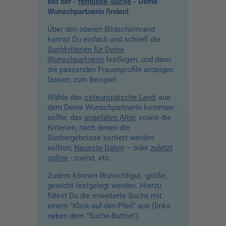
Mit der -
fernliebe-Suche
- Deine
Wunschpartnerin finden!
Über den oberen Bildschirmrand
kannst Du einfach und schnell die
Suchkriterien für Deine
Wunschpartnerin
festlegen, und dann
die passenden Frauenprofile anzeigen
lassen; zum Beispiel:
Wähle das
osteuropäische Land
, aus
dem Deine Wunschpartnerin kommen
sollte, das
ungefähre Alter
, sowie die
Kriterien, nach denen die
Suchergebnisse sortiert werden
sollten;
Neueste Daten
– oder
zuletzt
online
- zuerst, etc.
Zudem können Wunschfigur, -größe, -
gewicht festgelegt werden. Hierzu
führst Du die erweiterte Suche mit
einem "Klick-auf-den-Pfeil" aus (links
neben dem "Suche-Button").