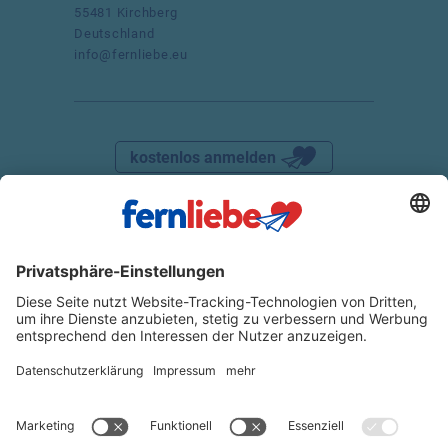
55481 Kirchberg
Deutschland
info@fernliebe.eu
kostenlos anmelden
DATENSCHUTZ
IMPRESSUM
AGB
WIDERRUFSRECHT
VERTRAG WIDERRUFEN
© 2025 FERNLIEBE
Partnervermittlung Ukraine