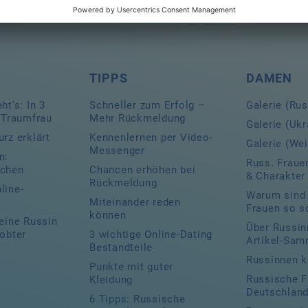
TIPPS
DAMEN
ht's: In 3
Schneller zum Erfolg –
Galerie (Ru
r Traumfrau
Mehr Rückmeldung
Galerie (Ukr
rz erklärt
Kennenlernen per Video-
Galerie (We
Messenger
n:
Russ. Frauen
uchen
Chancen erhöhen bei
& Charakter
Rückmeldung
line-
Warum sind 
Miteinander reden
Frauen so s
können
 eine Russin
Über Russin
robter
3 wichtige Online-Dating
Artikel-Sam
Bestandteile
Russinnen k
Punkte mit guter
Russische F
Kleidung
Deutschlan
6 Tipps: Russische