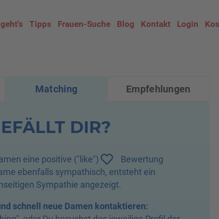
 geht's
Tipps
Frauen-Suche
Blog
Kontakt
Login
Kos
Matching
(aktiver Reiter)
Empfehlungen
EFÄLLT DIR?
amen eine positive ("like")
Bewertung
Dame ebenfalls sympathisch, entsteht ein
nseitigen Sympathie angezeigt.
und schnell neue Damen kontaktieren:
hing
", oder Du besuchst das jeweilige Profil der