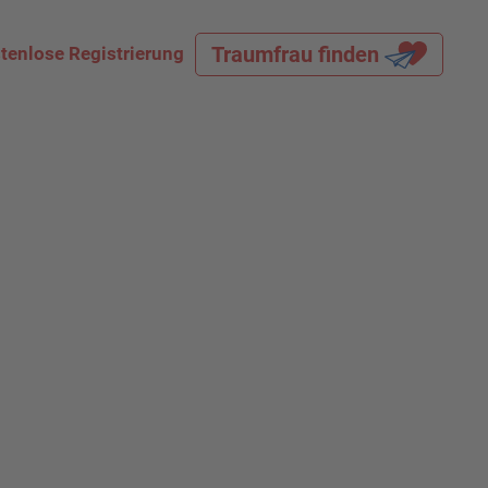
Traumfrau finden
tenlose Registrierung
Land
Alle
Alter
-
Figur
Alle
Größe (cm)
-
Gewicht (kg)
-
Haarfarbe
Alle
Sortierung