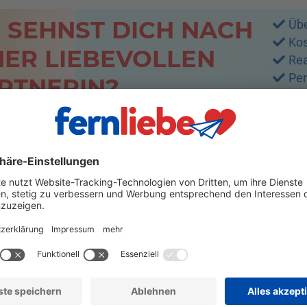
 SEHNST DICH NACH
Übe
Kos
NER LIEBEVOLLEN
Rea
Per
RTNERIN?
Kn
Tra
Pre
Deu
Sup
Si