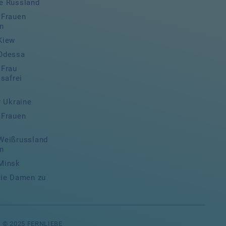
e Russland
 Frauen
n
Kiew
 Odessa
 Frau
isafrei
r Ukraine
 Frauen
Weißrussland
n
Minsk
die Damen zu
© 2025 FERNLIEBE