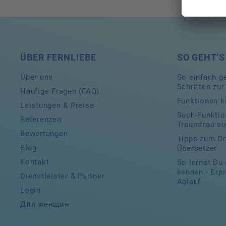
ÜBER FERNLIEBE
SO GEHT'S
Über uns
So einfach ge
Schritten zu
Häufige Fragen (FAQ)
Funktionen ku
Leistungen & Preise
Such-Funktio
Referenzen
Traumfrau s
Bewertungen
Tipps zum On
Blog
Übersetzer
Kontakt
So lernst Du
kennen - Erp
Dienstleister & Partner
Ablauf
Login
Для женщин