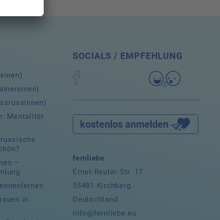
SOCIALS / EMPFEHLUNG
ssinen)
ainerinnen)
issrussinnen)
: Mentalität
kostenlos anmelden
russische
chön?
fernliebe
nen –
Ernst-Reuter-Str. 17
mlung
55481 Kirchberg
ennenlernen
Deutschland
rauen in
d
info@fernliebe.eu