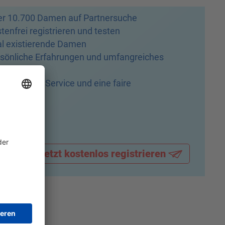
r 10.700 Damen auf Partnersuche
tenfrei registrieren und testen
l existierende Damen
sönliche Erfahrungen und umfangreiches
ow-how
nsparenter Service und eine faire
isgestaltung. Keine Abos!
tsches Familienunternehmen / Deutscher
port
cher & Anonym
Jetzt kostenlos registrieren