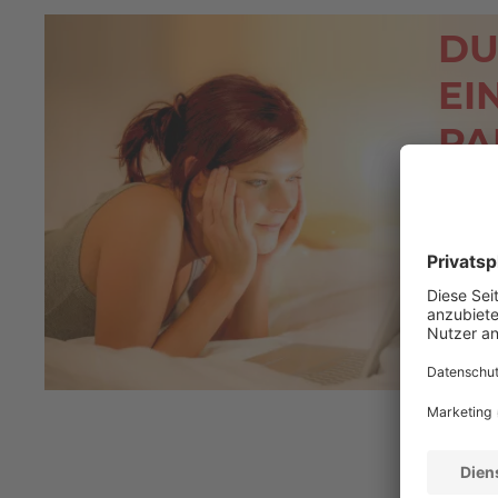
DU
EI
PA