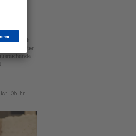
ssland
zukünftige
. Dort erhält
en muss. Unter
 ausreichende
t.
ich. Ob Ihr