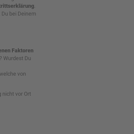
trittserklärung
.
st Du bei Deinem
enen Faktoren
n? Wurdest Du
 welche von
 nicht vor Ort