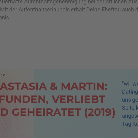
auerhafte Aufenthaltsgenehmigung bei der örtlichen Au
Mit der Aufenthaltserlaubnis erhält Deine Ehefrau auch d
bnis.
019
ASTASIA & MARTIN:
"wir w
Dating
FUNDEN, VERLIEBT
uns ge
Seite 
D GEHEIRATET (2019)
angesc
Tag Ko