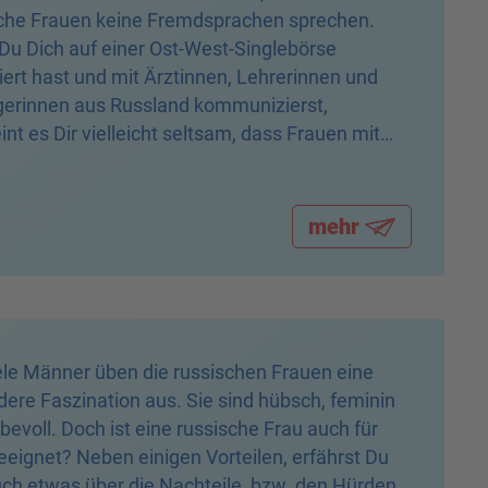
Traumfrau finden
che Frauen keine Fremdsprachen sprechen.
u Dich auf einer Ost-West-Singlebörse
riert hast und mit Ärztinnen, Lehrerinnen und
erinnen aus Russland kommunizierst,
int es Dir vielleicht seltsam, dass Frauen mit
akademischen Ausbildung kein Englisch
hen.
mehr
ele Männer üben die russischen Frauen eine
ere Faszination aus. Sie sind hübsch, feminin
ebevoll. Doch ist eine russische Frau auch für
eeignet? Neben einigen Vorteilen, erfährst Du
uch etwas über die Nachteile, bzw. den Hürden