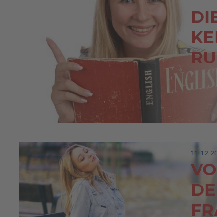
DI
KE
RU
11.12.2
VO
DE
FR