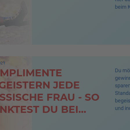
beim 
Russin
021
MPLIMENTE
Du möc
gewinn
GEISTERN JEDE
sparen
Standa
SSISCHE FRAU - SO
begeis
NKTEST DU BEI
und in
darübe
NEN!
den D