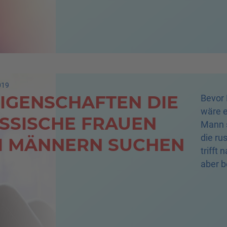
019
EIGENSCHAFTEN DIE
Bevor 
wäre e
SSISCHE FRAUEN
Mann 
die ru
I MÄNNERN SUCHEN
trifft 
aber b
Russin