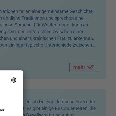
Nationen teilen eine gemeinsame Geschichte,
n ähnliche Traditionen und sprechen eine
wische Sprache. Für Westeuropäer kann es
rig sein, den Unterschied zwischen einer
chen und einer ukrainischen Frau zu erkennen.
ben ein paar typische Unterschiede zwischen
nnen und Ukrainerinnen zusammengetragen.
mehr
 ein Unterschied, ob Du eine deutsche Frau oder
ussin datest. Es gibt einige Besonderheiten, die
r russischen Gesellschaft und Kultur