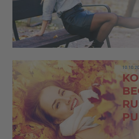
10.10.2
KO
BE
RU
PU
IH