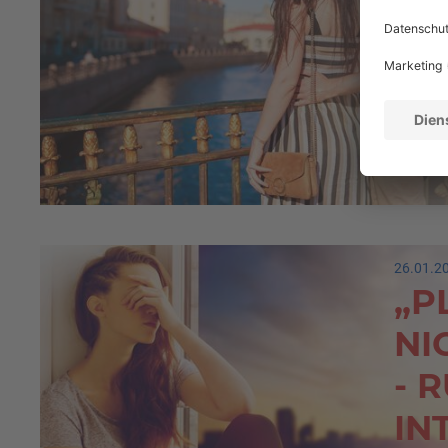
BE
BE
26.01.2
„P
NI
- 
IN