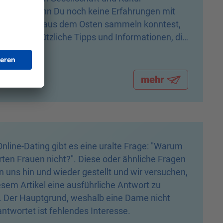
gehen. Wenn Du noch keine Erfahrungen mit
chönheiten aus dem Osten sammeln konntest,
st Du hier nützliche Tipps und Informationen, die
uf das Kennenlernen mit den russischen Frauen
eiten.
mehr
nline-Dating gibt es eine uralte Frage: "Warum
ten Frauen nicht?". Diese oder ähnliche Fragen
 uns hin und wieder gestellt und wir versuchen,
esem Artikel eine ausführliche Antwort zu
n. Der Hauptgrund, weshalb eine Dame nicht
ntwortet ist fehlendes Interesse.