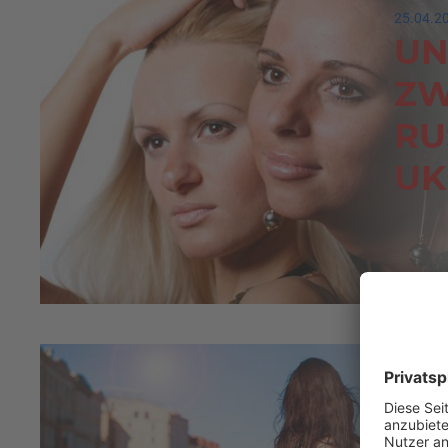
25.04.2
UN
ZW
RU
UK
FR
22.11.2
DA
VE