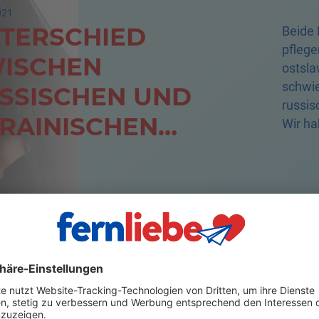
021
TERSCHIED
Beide 
pflege
ISCHEN
ostsla
schwie
SSISCHEN UND
russis
RAINISCHEN
Wir ha
Russi
AUEN
020
TING IN RUSSLAND
Es ist
eine R
RSTEHEN -
aus de