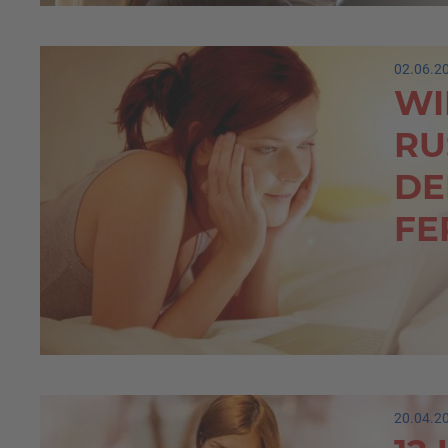
02.06.2
WI
RU
DE
FE
20.04.2