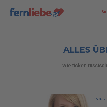
So
ALLES ÜB
Wie ticken russisc
15.04.2