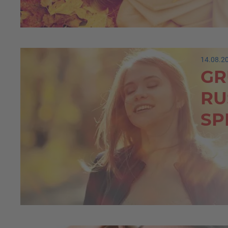
14.08.2
GR
RU
SP