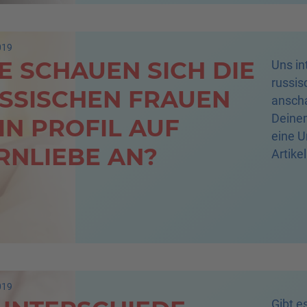
019
E SCHAUEN SICH DIE
Uns in
russis
SSISCHEN FRAUEN
anscha
Deinem
IN PROFIL AUF
eine U
RNLIEBE AN?
Artikel
019
Gibt e