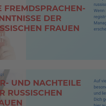
russis
E FREMDSPRACHEN­
Wenn D
NNTNISSE DER
regist
Manag
SSISCHEN FRAUEN
ersche
einer 
sprec
021
R- UND NACHTEILE
Auf vi
besond
R RUSSISCHEN
und li
Dich g
AUEN
hier a