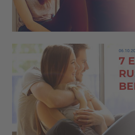
06.10.2
7 
RU
BE