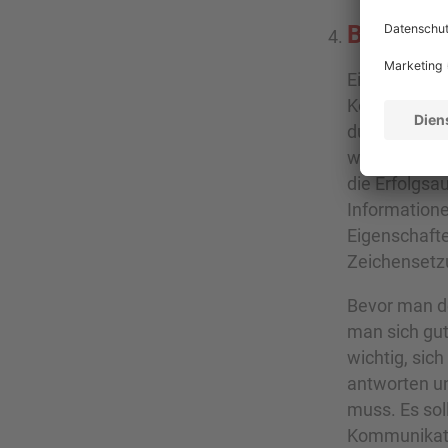
Briefwe
Ein wichtiger
Kommunikatio
durch einen 
wichtige Rol
die Erfolgsa
Informationen
Eigenschafte
Zeichensetzu
Bevor man de
man sich gut
wichtig, sich
antworten un
muss. Es sol
Kommunikati