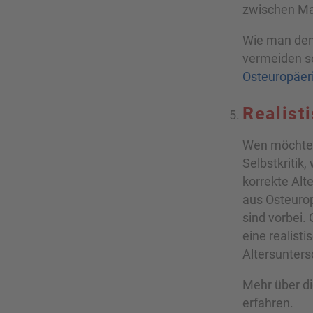
zwischen Man
Wie man den 
vermeiden so
Osteuropäer
Realist
Wen möchtes
Selbstkritik,
korrekte Alt
aus Osteuro
sind vorbei.
eine realist
Altersunters
Mehr über d
erfahren.