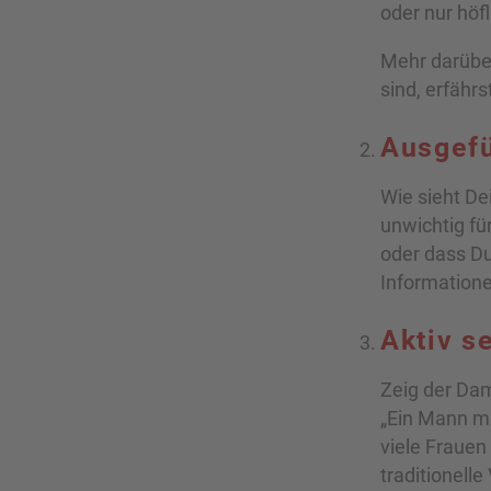
oder nur höf
Mehr darüber
sind, erfährs
Ausgefü
Wie sieht De
unwichtig fü
oder dass Du
Informatione
Aktiv s
Zeig der Dam
„Ein Mann mu
viele Frauen
traditionell