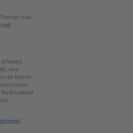
he Themen man
n mit
erfordert
ißt, eine
enen die Damen
sucht haben,
, Weißrussland
 Der
artnerin"