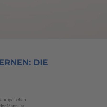
Traumfrau finden
ERNEN: DIE
steuropäischen
der Mann, ist