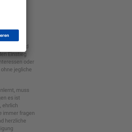
en und sich
spielt eine
to höher sind
en Einstieg
 Interessen oder
 ohne jegliche
enlernt, muss
en es ist
 ehrlich
me immer fragen
nd herzliche
digung