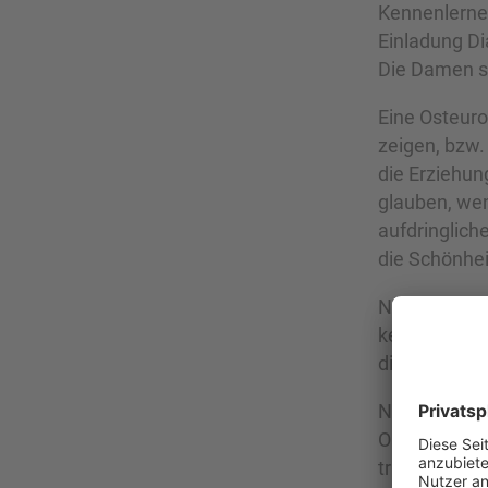
Kennenlerne
Einladung Di
Die Damen si
Eine Osteuro
zeigen, bzw.
die Erziehun
glauben, wenn
aufdringlich
die Schönhei
Natürlich gi
keine Erfolge
die Dame zue
Noch eine Kle
Osteuropäeri
traditionelle