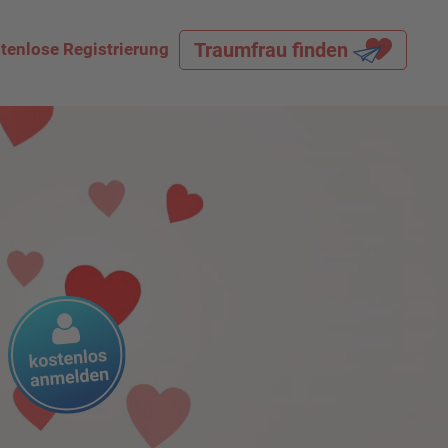
Traumfrau finden
tenlose Registrierung
Land
Alle
Alter
-
Figur
Alle
Größe (cm)
-
Gewicht (kg)
-
Haarfarbe
Alle
Sortierung