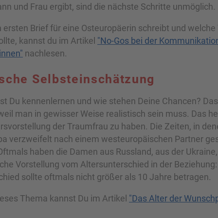
n und Frau ergibt, sind die nächste Schritte unmöglich.
ersten Brief für eine Osteuropäerin schreibt und welc
llte, kannst du im Artikel
"No-Gos bei der Kommunikatio
innen"
nachlesen.
ische Selbsteinschätzung
t Du kennenlernen und wie stehen Deine Chancen? Das 
 weil man in gewisser Weise realistisch sein muss. Das he
ersvorstellung der Traumfrau zu haben. Die Zeiten, in d
pa verzweifelt nach einem westeuropäischen Partner ge
 Oftmals haben die Damen aus Russland, aus der Ukraine
ische Vorstellung vom Altersunterschied in der Beziehung:
chied sollte oftmals nicht größer als 10 Jahre betragen.
ieses Thema kannst Du im Artikel
"Das Alter der Wunschp