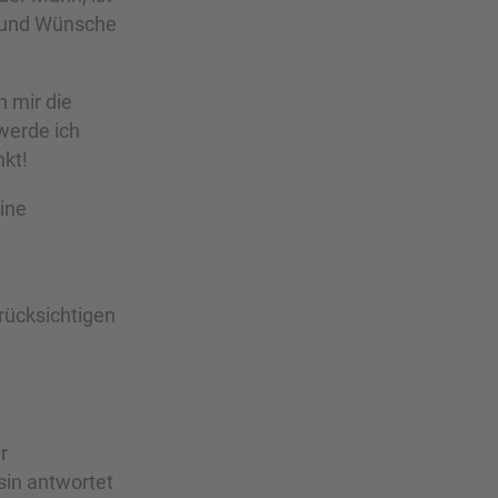
n und Wünsche
h mir die
werde ich
nkt!
line
rücksichtigen
r
sin antwortet