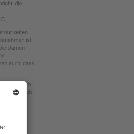
hricht, die
t“.
r nur selten
 Benehmen ist
. Die Damen
ine
man auch, dass
r wenn Du noch
e: Schreibe ich
einer
 die ein