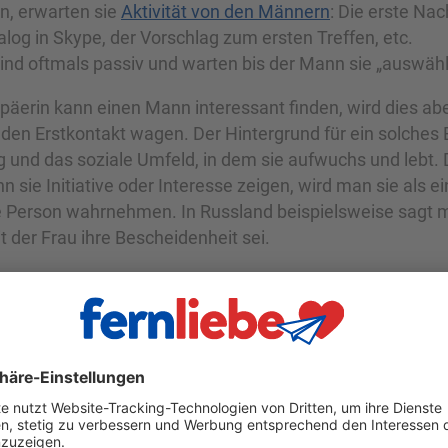
n, erwarten sie
Aktivität von den Männern
: Die erste Nac
alog in Skype, der Vorschlag zum ersten Treffen, etc.
nd oftmals passiv und warten bis der Mann sie „auswähl
päerin kann einen Mann interessant finden, wird dies abe
 den Erstkontakt wagen. Der Hintergrund für ein solches
g und das soziale Umfeld, in dem sie aufwuchs und lebt
 sie Initiative oder Interesse zeigen, wird man sie als e
e Person wahrnehmen. In Russland beispielsweise sagt 
t der Frau ihre Bescheidenheit sei.
bt es Osteuropäerinnen, die selbst Initiative zeigen. Abe
 beim Kennenlernen erzielt hast, stell Dir selbst die Frag
rst an oder warte und hoffe ich auf eine Reaktion?!
inigkeit: Der Mann, der zuerst schreibt, ist in den Augen 
n ein selbstbewusster und dominanter Mann. Für Damen,
s Familienbild haben, ist dies sehr wichtig!