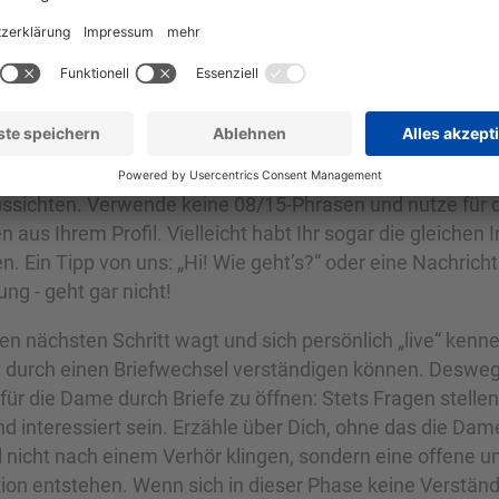
chsel
 Bestandteil des Online-Kennenlernes ist die schriftliche
n. Es ist wichtig, interessante Briefe schreiben zu könn
„lebendigen“ Dialog kennenzulernen. Die
erste Nachricht
le. Je mehr Mühe man sich für die ersten Worte gibt, des
ussichten. Verwende keine 08/15-Phrasen und nutze für d
 aus Ihrem Profil. Vielleicht habt Ihr sogar die gleichen
n. Ein Tipp von uns: „Hi! Wie geht’s?“ oder eine Nachricht
ng - geht gar nicht!
n nächsten Schritt wagt und sich persönlich „live“ kenn
 durch einen Briefwechsel verständigen können. Desweg
 für die Dame durch Briefe zu öffnen: Stets Fragen stellen,
d interessiert sein. Erzähle über Dich, ohne das die Da
l nicht nach einem Verhör klingen, sondern eine offene u
on entstehen. Wenn sich in dieser Phase keine Verstän