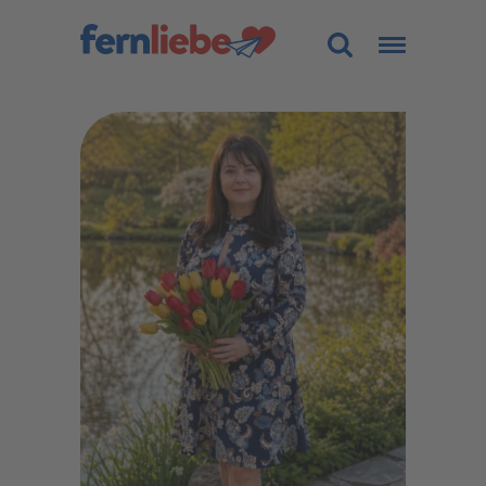
Land
Alle
Alter
-
Figur
Alle
Größe (cm)
-
Gewicht (kg)
-
Haarfarbe
Alle
Sortierung
Traumfrau finden