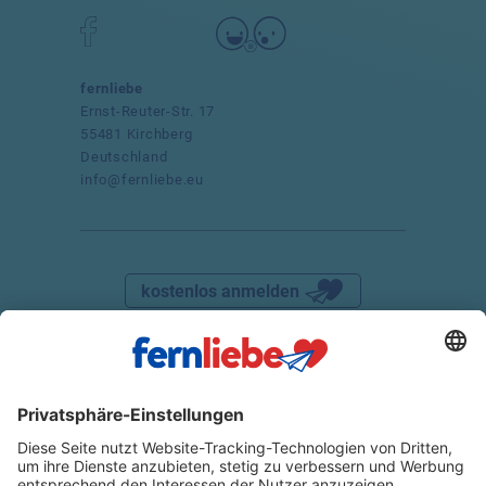
fernliebe
Ernst-Reuter-Str. 17
55481 Kirchberg
Deutschland
info@fernliebe.eu
kostenlos anmelden
DATENSCHUTZ
IMPRESSUM
AGB
WIDERRUFSRECHT