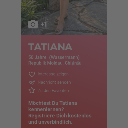
+1
TATIANA
50 Jahre
(Wassermann)
Republik Moldau, Chişinău
Interesse zeigen
Nachricht senden
Möchtest Du Tatiana
kennenlernen?
Registriere Dich kostenlos
und unverbindlich.