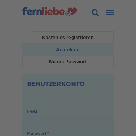
Land
Alle
Kostenlos registrieren
HAUPT-REITER
Alter
-
Anmelden
(aktiver Reiter)
Figur
Alle
Neues Passwort
Größe (cm)
-
BENUTZERKONTO
Gewicht (kg)
-
Haarfarbe
Alle
E-Mail
*
Sortierung
Traumfrau finden
Passwort
*